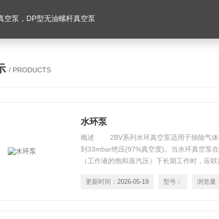
真空泵，DP型无油螺杆真空泵
示
/ PRODUCTS
水环泵
概述 2BV系列水环真空泵适用于抽除气体
到33mbar绝压(97%真空度)。当水环真空
（工作液的饱和蒸汽压）下长期工作时，应联
保护。作为压缩机用时，其压力Z大至0.26MP
更新时间：
2026-05-19
型号：
浏览量
空泵作为新一代节能型产品，其以出色的性能
能的SK、2SK系列水环真空泵及W、WY、W