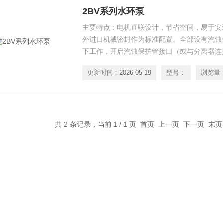
2BV系列水环泵
主要特点：电机直联设计，节省空间，易于安
外进口机械密封作为标准配置。全部设有汽蚀
下工作，开启汽蚀保护管接口（或与分离器连
效果的情况下消除汽蚀声，并对泵进行保护。
更新时间：
2026-05-19
型号：
浏览量
叶轮，2BV2系列全部配备不锈钢圆盘/叶轮
了泵的耐腐蚀性。如过流部件全部采用不锈钢
环
共 2 条记录，当前 1 / 1 页 首页 上一页 下一页 末