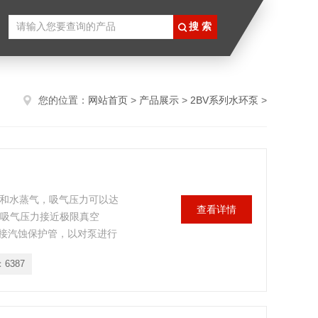
您的位置：
网站首页
>
产品展示
>
2BV系列水环泵
>
和水蒸气，吸气压力可以达
查看详情
泵在吸气压力接近极限真空
接汽蚀保护管，以对泵进行
a(绝压)。2BV系列水环真
：
6387
及众多优点将全面取代同性
L系列往复真空泵