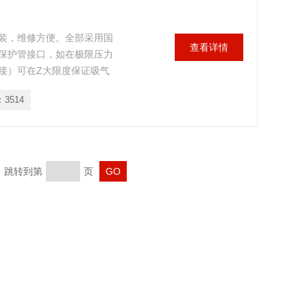
装，维修方便。全部采用国
查看详情
保护管接口，如在极限压力
接）可在Z大限度保证吸气
2BV全系列标准配备不锈钢
：
3514
。强度高，经久耐用，并提高
材质，可工作在更为苛刻的
页 跳转到第
页