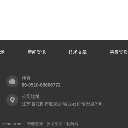
示
新闻资讯
技术文章
荣誉资质
传真
86-0510-86606772
公司地址
江苏省江阴市临港新城西石桥镇澄路3001号
sitemap.xml
管理登陆
技术支持：
制药网