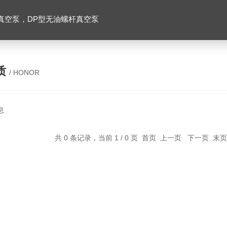
真空泵，DP型无油螺杆真空泵
质
/ HONOR
息
共 0 条记录，当前 1 / 0 页 首页 上一页 下一页 末