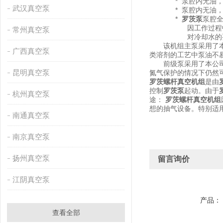
* 泵腔内无油，对
武汉真空泵
* 泵腔内无油，非
*
罗茨泵
泵腔
因工作过程中无废
常州真空泵
对冷却水的要求较低
该机组主泵采用了本公
广西真空泵
类溶剂的工艺中泵油不
前级泵采用了本公司
昆明真空泵
氮气保护的情况下仍然
罗茨螺杆真空机组
是由
控制
罗茨泵
起动。由于
杭州真空泵
途：
罗茨螺杆真空机组
想的抽气设备。特别适
南通真空泵
南京真空泵
扬州真空泵
留言询价
江阴真空泵
产品：
查看全部