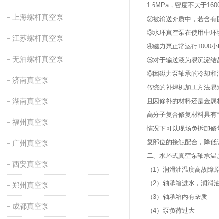
1.6MPa，密度不大于16
上海螺杆真空泵
②被输送介质中，若含有
③水环真空泵在使用中环境
江苏螺杆真空泵
④磁力泵正常运行100
无油螺杆真空泵
⑤对于输送液为易沉淀结
⑥因磁力泵轴承的冷却和
济南真空泵
传统的补焊机加工方法易
湖南真空泵
且因修补的材料还是金属
高分子复合修复材料具有
福州真空泵
情况下可以现场免拆卸修
复部位的接触配合，降低
广州真空泵
二、水环式真空泵轴承温
西安真空泵
（1）润滑油温度高故障
（2）轴承箱进水，润滑
郑州真空泵
（3）轴承箱内有杂质
成都真空泵
（4）泵负荷过大