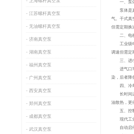
上海螺杆真空泵
一、泵体
泵体是真空
江苏螺杆真空泵
气。干式真
无油螺杆真空泵
但需定期换
二、电机
济南真空泵
工业级电机
湖南真空泵
调速但需定
三、进/
福州真空泵
进气口常配
染，后者降
广州真空泵
四、冷却
西安真空泵
长时间运行
油散热，更
郑州真空泵
五、控制
成都真空泵
现代工业真
自动启停
武汉真空泵