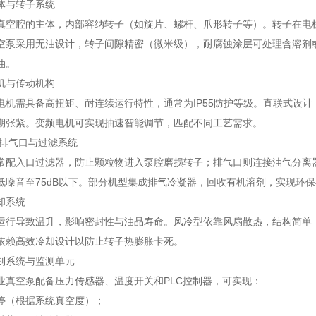
与转子系统
腔的主体，内部容纳转子（如旋片、螺杆、爪形转子等）。转子在电机
空泵采用无油设计，转子间隙精密（微米级），耐腐蚀涂层可处理含溶剂
油。
与传动机构
需具备高扭矩、耐连续运行特性，通常为IP55防护等级。直联式设计
期张紧。变频电机可实现抽速智能调节，匹配不同工艺需求。
排气口与过滤系统
入口过滤器，防止颗粒物进入泵腔磨损转子；排气口则连接油气分离器
低噪音至75dB以下。部分机型集成排气冷凝器，回收有机溶剂，实现环
系统
导致温升，影响密封性与油品寿命。风冷型依靠风扇散热，结构简单；
依赖高效冷却设计以防止转子热膨胀卡死。
系统与监测单元
空泵配备压力传感器、温度开关和PLC控制器，可实现：
（根据系统真空度）；