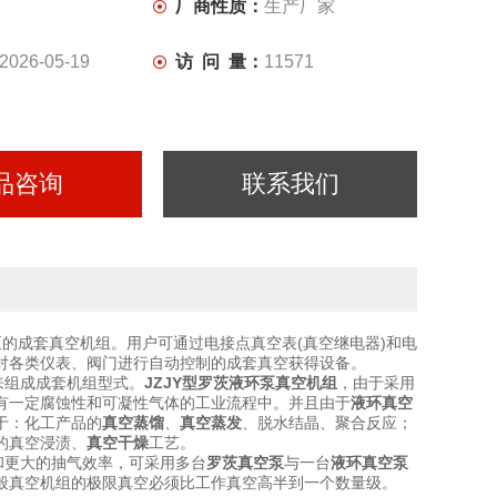
殊要求也可与本公司直接，由本公司相关技术人员来选型。
厂商性质：
生产厂家
2026-05-19
访 问 量：
11571
品咨询
联系我们
的成套真空机组。用户可通过电接点真空表(真空继电器)和电
对各类仪表、阀门进行自动控制的成套真空获得设备。
来组成成套机组型式。
JZJY型罗茨液环泵真空机组
，由于采用
有一定腐蚀性和可凝性气体的工业流程中。并且由于
液环真空
于：化工产品的
真空蒸馏
、
真空蒸发
、脱水结晶、聚合反应；
的真空浸渍、
真空干燥
工艺。
和更大的抽气效率，可采用多台
罗茨真空泵
与一台
液环真空泵
般真空机组的极限真空必须比工作真空高半到一个数量级。