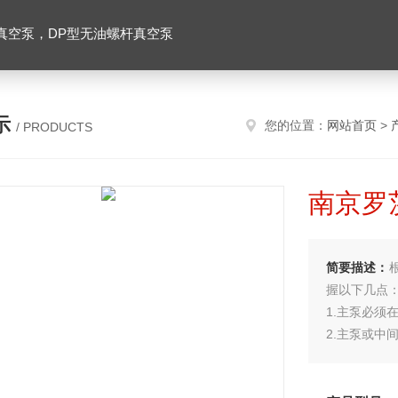
真空泵，DP型无油螺杆真空泵
示
您的位置：
网站首页
>
/ PRODUCTS
南京罗
简要描述：
握以下几点
1.主泵必须
2.主泵或中
3.前级泵
的抽真空性