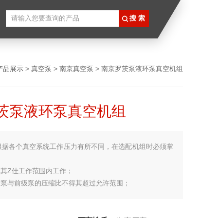
产品展示
>
真空泵
>
南京真空泵
> 南京罗茨泵液环泵真空机组
茨泵液环泵真空机组
根据各个真空系统工作压力有所不同，在选配机组时必须掌
：
在其Z佳工作范围内工作；
间泵与前级泵的压缩比不得其超过允许范围；
与罗茨泵的配比尽可能小，当前级泵性能有所下降时，对系统
能不会有大的影响。