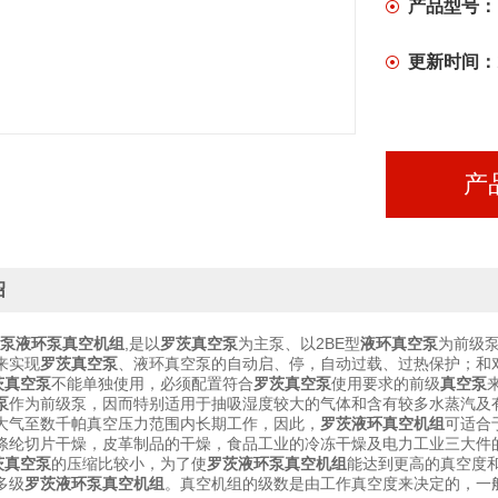
用户如有特
产品型号：
更新时间：
产
绍
茨泵液环泵真空机组
,是以
罗茨真空泵
为主泵、以2BE型
液环真空泵
为前级泵
来实现
罗茨真空泵
、液环真空泵的自动启、停，自动过载、过热保护；和
茨真空泵
不能单独使用，必须配置符合
罗茨真空泵
使用要求的前级
真空泵
泵
作为前级泵，因而特别适用于抽吸湿度较大的气体和含有较多水蒸汽及
大气至数千帕真空压力范围内长期工作，因此，
罗茨液环真空机组
可适合
涤纶切片干燥，皮革制品的干燥，食品工业的冷冻干燥及电力工业三大件
茨真空泵
的压缩比较小，为了使
罗茨液环泵真空机组
能达到更高的真空度
多级
罗茨液环泵真空机组
。真空机组的级数是由工作真空度来决定的，一