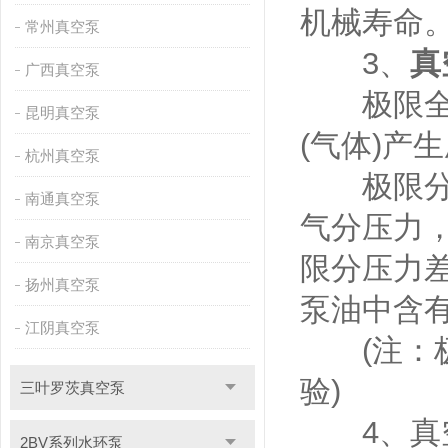
机械寿命
常州真空泵
3、
真
广西真空泵
极限全压
昆明真空泵
(气体)产
杭州真空泵
极限分压
南通真空泵
气分压力，
南京真空泵
限分压力
扬州真空泵
泵油中含
江阴真空泵
(注：极
验)
三叶罗茨真空泵
4、真空
2BV系列水环泵