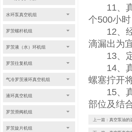
11、真
水环泵真空机组
个500小
12、经
罗茨螺杆机组
滴漏出为
罗茨液（水）环机组
13、定
罗茨往复机组
14、真
螺塞拧开
气冷罗茨液环真空机组
15、真
液环真空机组
部位及结
罗茨滑阀机组
上一篇：
真空泵油的
罗茨旋片机组